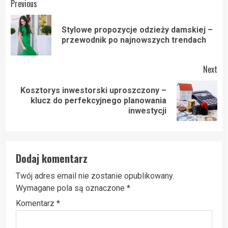
Post
Previous
navigation
Stylowe propozycje odzieży damskiej –
Pre
przewodnik po najnowszych trendach
pos
Next
Kosztorys inwestorski uproszczony –
Next
klucz do perfekcyjnego planowania
post:
inwestycji
Dodaj komentarz
Twój adres email nie zostanie opublikowany.
Wymagane pola są oznaczone
*
Komentarz
*