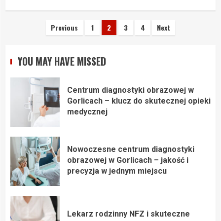
Stronicowanie
Previous
1
2
3
4
Next
wpisów
YOU MAY HAVE MISSED
Centrum diagnostyki obrazowej w
Gorlicach – klucz do skutecznej opieki
medycznej
Nowoczesne centrum diagnostyki
obrazowej w Gorlicach – jakość i
precyzja w jednym miejscu
Lekarz rodzinny NFZ i skuteczne