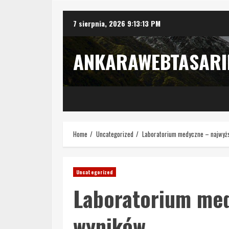
Skip
7 sierpnia, 2026
9:13:14 PM
to
content
ANKARAWEBTASAR
Home
Uncategorized
Laboratorium medyczne – najwyżs
Uncategorized
Laboratorium med
wyników