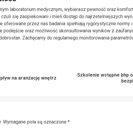
nym laboratorium medycznym, wybierasz pewność oraz komfort 
 czuli się zaopiekowani i mieli dostęp do najrzetelniejszych wyn
 że oferowane przez nas badania spełniają rygorystyczne normy i
ne podejście oraz możliwość skonsultowania wyników z zaufanymi
 dobrostan. Zachęcamy do regularnego monitorowania parametrów
Szkolenie wstępne bhp o
Previous
Next
wpływ na aranżację wnętrz
bezp
post:
post:
.
Wymagane pola są oznaczone
*