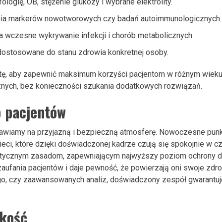
logię, OB, stężenie glukozy i wybrane elektrolity.
nia markerów nowotworowych czy badań autoimmunologicznych.
 wczesne wykrywanie infekcji i chorób metabolicznych.
ostosowane do stanu zdrowia konkretnej osoby.
tę, aby zapewnić maksimum korzyści pacjentom w różnym wieku
znych, bez konieczności szukania dodatkowych rozwiązań.
o pacjentów
stawiamy na przyjazną i bezpieczną atmosferę. Nowoczesne pun
ieci, które dzięki doświadczonej kadrze czują się spokojnie w cz
stycznym zasadom, zapewniającym najwyższy poziom ochrony da
aufania pacjentów i daje pewność, że powierzają oni swoje zdro
go, czy zaawansowanych analiz, doświadczony zespół gwarantuj
akość