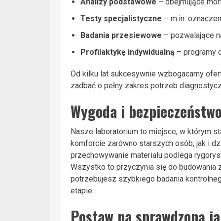
Analizy podstawowe
– obejmujące morfo
Testy specjalistyczne
– m.in. oznacze
Badania przesiewowe
– pozwalające na
Profilaktykę indywidualną
– programy d
Od kilku lat sukcesywnie wzbogacamy ofer
zadbać o pełny zakres potrzeb diagnostyc
Wygoda i bezpieczeństw
Nasze laboratorium to miejsce, w którym 
komforcie zarówno starszych osób, jak i dz
przechowywanie materiału podlega rygory
Wszystko to przyczynia się do budowania z
potrzebujesz szybkiego badania kontrolne
etapie.
Postaw na sprawdzoną j