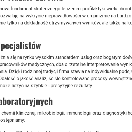
nowi fundament skutecznego leczenia i profilaktyki wielu cho
pozwalają na wykrycie nieprawidłowości w organizmie na bardz
nie tylko na dokładność otrzymywanych wyników, ale także na k
pecjalistów
żnia się na rynku wysokim standardem usług oraz bogatym doś
 pracowników medycznych, dba o rzetelne interpretowanie wyni
. Dzięki rodzinnej tradycji firma stawia na indywidualne podejś
Dbałość o jakość analiz, ściśle kontrolowane procesy wewnętrz
oże liczyć na szybkie i precyzyjne rezultaty.
laboratoryjnych
emii klinicznej, mikrobiologii, immunologii oraz diagnostyki h
dostępniamy: