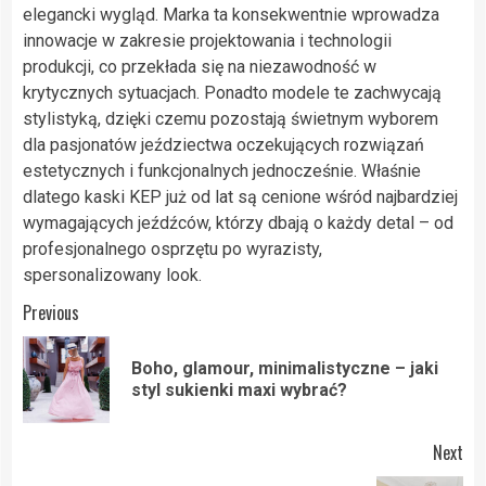
elegancki wygląd. Marka ta konsekwentnie wprowadza
innowacje w zakresie projektowania i technologii
produkcji, co przekłada się na niezawodność w
krytycznych sytuacjach. Ponadto modele te zachwycają
stylistyką, dzięki czemu pozostają świetnym wyborem
dla pasjonatów jeździectwa oczekujących rozwiązań
estetycznych i funkcjonalnych jednocześnie. Właśnie
dlatego kaski KEP już od lat są cenione wśród najbardziej
wymagających jeźdźców, którzy dbają o każdy detal – od
profesjonalnego osprzętu po wyrazisty,
spersonalizowany look.
Post
Previous
navigation
Boho, glamour, minimalistyczne – jaki
Pre
styl sukienki maxi wybrać?
pos
Next