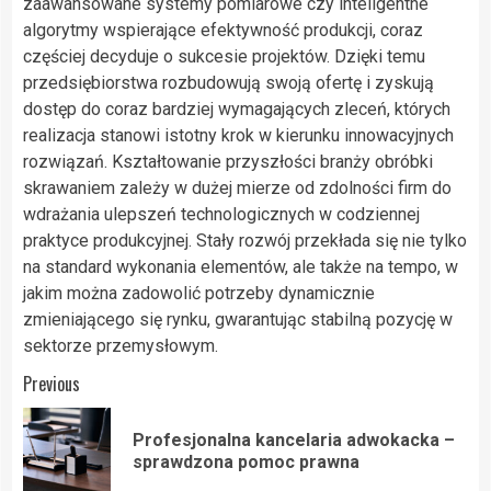
zaawansowane systemy pomiarowe czy inteligentne
algorytmy wspierające efektywność produkcji, coraz
częściej decyduje o sukcesie projektów. Dzięki temu
przedsiębiorstwa rozbudowują swoją ofertę i zyskują
dostęp do coraz bardziej wymagających zleceń, których
realizacja stanowi istotny krok w kierunku innowacyjnych
rozwiązań. Kształtowanie przyszłości branży obróbki
skrawaniem zależy w dużej mierze od zdolności firm do
wdrażania ulepszeń technologicznych w codziennej
praktyce produkcyjnej. Stały rozwój przekłada się nie tylko
na standard wykonania elementów, ale także na tempo, w
jakim można zadowolić potrzeby dynamicznie
zmieniającego się rynku, gwarantując stabilną pozycję w
sektorze przemysłowym.
Post
Previous
navigation
Profesjonalna kancelaria adwokacka –
Pre
sprawdzona pomoc prawna
pos