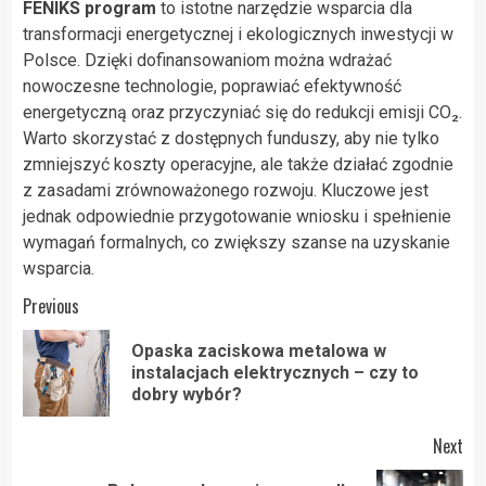
FENIKS program
to istotne narzędzie wsparcia dla
transformacji energetycznej i ekologicznych inwestycji w
Polsce. Dzięki dofinansowaniom można wdrażać
nowoczesne technologie, poprawiać efektywność
energetyczną oraz przyczyniać się do redukcji emisji CO₂.
Warto skorzystać z dostępnych funduszy, aby nie tylko
zmniejszyć koszty operacyjne, ale także działać zgodnie
z zasadami zrównoważonego rozwoju. Kluczowe jest
jednak odpowiednie przygotowanie wniosku i spełnienie
wymagań formalnych, co zwiększy szanse na uzyskanie
wsparcia.
Post
Previous
navigation
Opaska zaciskowa metalowa w
Pre
instalacjach elektrycznych – czy to
pos
dobry wybór?
Next