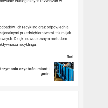
omowanie ekologicznych rozwiązań w
odpadów, ich recykling oraz odpowiednia
esjonalnymi przedsiębiorstwami, takimi jak
 prawnych. Dzięki nowoczesnym metodom
ektywności recyklingu.
Next
rzymaniu czystości miast i
gmin