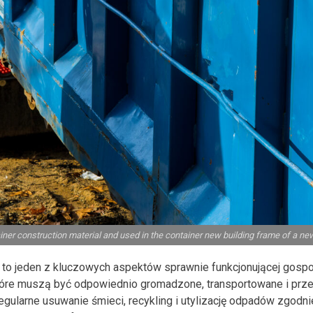
ner construction material and used in the container new building frame of a n
 to jeden z kluczowych aspektów sprawnie funkcjonującej gospo
óre muszą być odpowiednio gromadzone, transportowane i prze
gularne usuwanie śmieci, recykling i utylizację odpadów zgodni