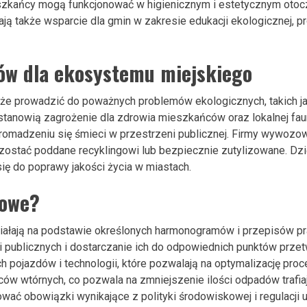
eszkańcy mogą funkcjonować w higienicznym i estetycznym otocz
także wsparcie dla gmin w zakresie edukacji ekologicznej, pro
ów dla ekosystemu miejskiego
 prowadzić do poważnych problemów ekologicznych, takich jak
tanowią zagrożenie dla zdrowia mieszkańców oraz lokalnej fauny
omadzeniu się śmieci w przestrzeni publicznej. Firmy wywozow
zostać poddane recyklingowi lub bezpiecznie zutylizowane. Dzię
się do poprawy jakości życia w miastach.
zowe?
łają na podstawie określonych harmonogramów i przepisów pra
i publicznych i dostarczanie ich do odpowiednich punktów przet
 pojazdów i technologii, które pozwalają na optymalizację pro
ców wtórnych, co pozwala na zmniejszenie ilości odpadów trafi
ać obowiązki wynikające z polityki środowiskowej i regulacji u