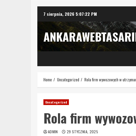
Skip
7 sierpnia, 2026
5:07:23 PM
to
content
ANKARAWEBTASAR
Home
Uncategorized
Rola firm wywozowych w utrzymani
Uncategorized
Rola firm wywozo
ADMIN
29 STYCZNIA, 2025