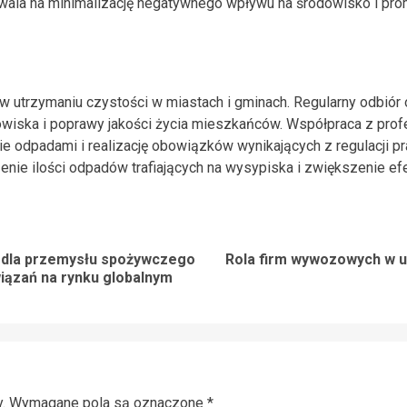
ala na minimalizację negatywnego wpływu na środowisko i pr
utrzymaniu czystości w miastach i gminach. Regularny odbiór 
dowiska i poprawy jakości życia mieszkańców. Współpraca z prof
ie odpadami i realizację obowiązków wynikających z regulacji
enie ilości odpadów trafiających na wysypiska i zwiększenie ef
 dla przemysłu spożywczego
Rola firm wywozowych w ut
Previous
Next
iązań na rynku globalnym
post:
post:
.
Wymagane pola są oznaczone
*