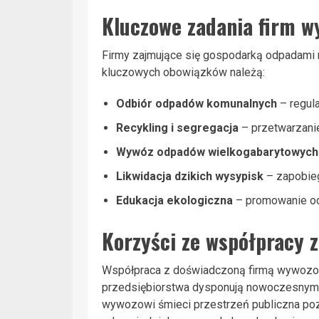
Kluczowe zadania firm 
Firmy zajmujące się gospodarką odpadami re
kluczowych obowiązków należą:
Odbiór odpadów komunalnych
– regul
Recykling i segregacja
– przetwarzani
Wywóz odpadów wielkogabarytowych
Likwidacja dzikich wysypisk
– zapobieg
Edukacja ekologiczna
– promowanie od
Korzyści ze współpracy 
Współpraca z doświadczoną firmą wywozow
przedsiębiorstwa dysponują nowoczesnym sp
wywozowi śmieci przestrzeń publiczna pozo