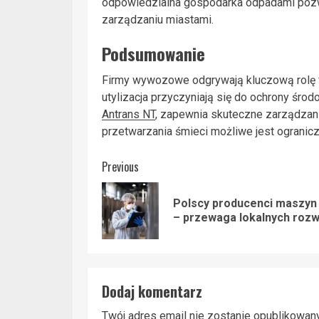
odpowiedzialna gospodarka odpadami pozw
zarządzaniu miastami.
Podsumowanie
Firmy wywozowe odgrywają kluczową rolę w 
utylizacja przyczyniają się do ochrony śro
Antrans NT
, zapewnia skuteczne zarządzan
przetwarzania śmieci możliwe jest ogranicz
Post
Previous
navigation
Polscy producenci maszyn
– przewaga lokalnych rozw
Dodaj komentarz
Twój adres email nie zostanie opublikowany