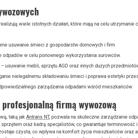
wywozowych
alizują wiele istotnych działań, które mają na celu utrzymanie 
arne usuwanie śmieci z gospodarstw domowych i firm.
e odpadów w celu ponownego wykorzystania surowców.
– usuwanie mebli, sprzętu AGD oraz innych dużych przedmiotó
anie nielegalnemu składowaniu śmieci i poprawa estetyki przes
powiedzialnego zarządzania odpadami wśród mieszkańców.
z profesjonalną firmą wywozową
ą, taką jak
Antrans NT
, pozwala na skuteczne zarządzanie odp
rzętem oraz kadrą specjalistów, co gwarantuje terminowość i 
staje czysta, co wpływa na komfort życia mieszkańców oraz atr