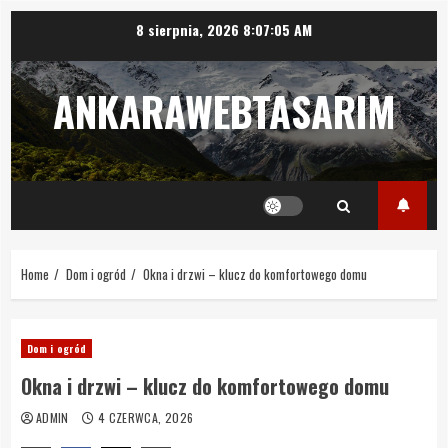
Skip
8 sierpnia, 2026
8:07:05 AM
to
content
ANKARAWEBTASARIM
Home
Dom i ogród
Okna i drzwi – klucz do komfortowego domu
Dom i ogród
Okna i drzwi – klucz do komfortowego domu
ADMIN
4 CZERWCA, 2026