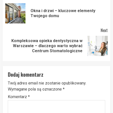
navigation
Okna i drzwi – kluczowe elementy
Pre
Twojego domu
pos
Next
Kompleksowa opieka dentystyczna w
Next
Warszawie – dlaczego warto wybrać
post:
Centrum Stomatologiczne
Dodaj komentarz
Twój adres email nie zostanie opublikowany.
Wymagane pola są oznaczone
*
Komentarz
*