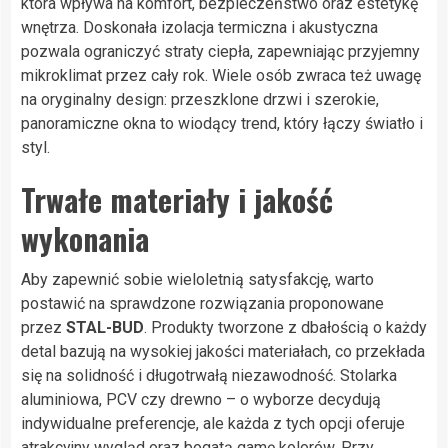
która wpływa na komfort, bezpieczeństwo oraz estetykę
wnętrza. Doskonała izolacja termiczna i akustyczna
pozwala ograniczyć straty ciepła, zapewniając przyjemny
mikroklimat przez cały rok. Wiele osób zwraca też uwagę
na oryginalny design: przeszklone drzwi i szerokie,
panoramiczne okna to wiodący trend, który łączy światło i
styl.
Trwałe materiały i jakość
wykonania
Aby zapewnić sobie wieloletnią satysfakcję, warto
postawić na sprawdzone rozwiązania proponowane
przez
STAL-BUD
. Produkty tworzone z dbałością o każdy
detal bazują na wysokiej jakości materiałach, co przekłada
się na solidność i długotrwałą niezawodność. Stolarka
aluminiowa, PCV czy drewno – o wyborze decydują
indywidualne preferencje, ale każda z tych opcji oferuje
atrakcyjny wygląd oraz bogatą gamę kolorów. Przy