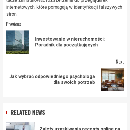
także zainstalować rozszerzenia do przeglądarek
internetowych, które pomagają w identyfikacji fałszywych
stron.
Post
Previous
navigation
Inwestowanie w nieruchomości:
Pre
Poradnik dla początkujących
pos
Next
Jak wybrać odpowiedniego psychologa
Next
dla swoich potrzeb
post:
RELATED NEWS
Zalety uzyskiwania recepty online na