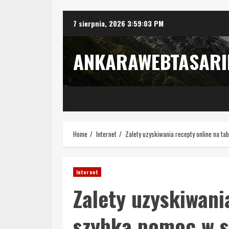
Skip
7 sierpnia, 2026
3:59:05 PM
to
content
ANKARAWEBTASAR
Home
Internet
Zalety uzyskiwania recepty online na ta
Internet
Zalety uzyskiwani
szybka pomoc w s