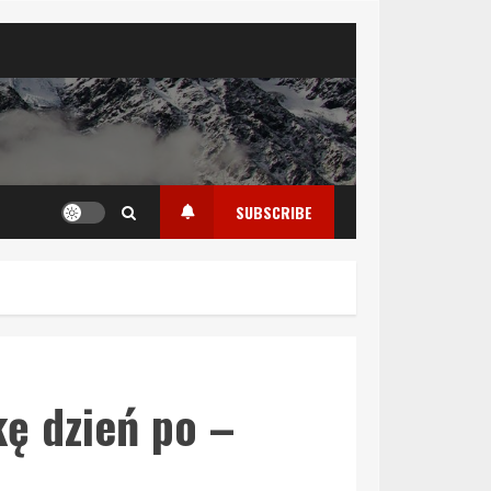
SUBSCRIBE
kę dzień po –