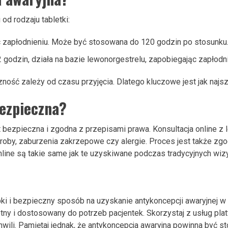
od rodzaju tabletki:
ąc zapłodnieniu. Może być stosowana do 120 godzin po stosunku
2 godzin, działa na bazie lewonorgestrelu, zapobiegając zapłodni
czność zależy od czasu przyjęcia. Dlatego kluczowe jest jak najs
bezpieczna?
est bezpieczna i zgodna z przepisami prawa. Konsultacja online 
troby, zaburzenia zakrzepowe czy alergie. Proces jest także z
ine są takie same jak te uzyskiwane podczas tradycyjnych wizy
bki i bezpieczny sposób na uzyskanie antykoncepcji awaryjnej w 
retny i dostosowany do potrzeb pacjentek. Skorzystaj z usług pla
ili. Pamiętaj jednak, że antykoncepcja awaryjna powinna być s