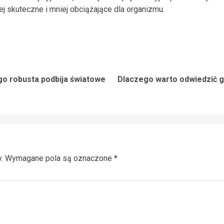
ej skuteczne i mniej obciążające dla organizmu.
o robusta podbija światowe
Dlaczego warto odwiedzić g
Previous
Next
post:
post:
.
Wymagane pola są oznaczone
*