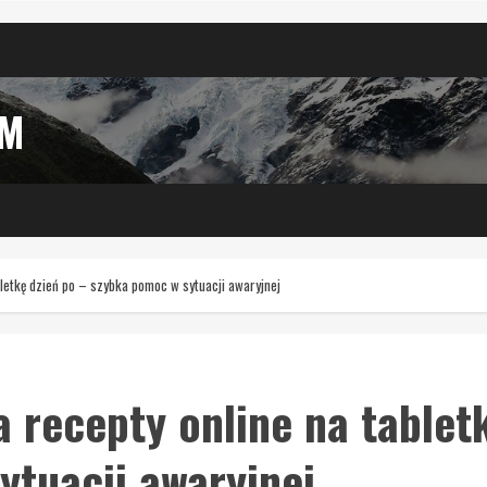
IM
bletkę dzień po – szybka pomoc w sytuacji awaryjnej
a recepty online na tablet
ytuacji awaryjnej