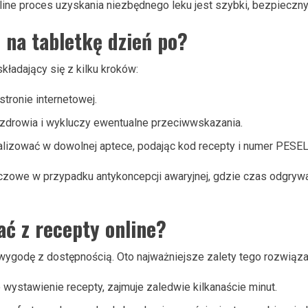
nline proces uzyskania niezbędnego leku jest szybki, bezpiecz
e na tabletkę dzień po?
kładający się z kilku kroków:
tronie internetowej.
n zdrowia i wykluczy ewentualne przeciwwskazania.
alizować w dowolnej aptece, podając kod recepty i numer PESEL
uczowe w przypadku antykoncepcji awaryjnej, gdzie czas odgrywa
ać z recepty online?
 wygodę z dostępnością. Oto najważniejsze zalety tego rozwiąza
po wystawienie recepty, zajmuje zaledwie kilkanaście minut.