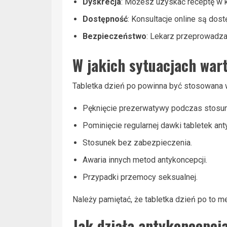
Dyskrecja
: Możesz uzyskać receptę w k
Dostępność
: Konsultacje online są dos
Bezpieczeństwo
: Lekarz przeprowadza
W jakich sytuacjach wart
Tabletka dzień po powinna być stosowana w
Pęknięcie prezerwatywy podczas stosun
Pominięcie regularnej dawki tabletek an
Stosunek bez zabezpieczenia.
Awaria innych metod antykoncepcji.
Przypadki przemocy seksualnej.
Należy pamiętać, że tabletka dzień po to 
Jak działa antykoncepcj