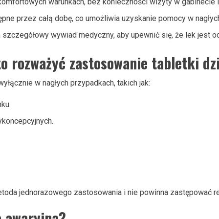
omfortowych warunkach, bez konieczności wizyty w gabinecie l
tępne przez całą dobę, co umożliwia uzyskanie pomocy w nagłych
 szczegółowy wywiad medyczny, aby upewnić się, że lek jest o
o rozważyć zastosowanie tabletki dz
yłącznie w nagłych przypadkach, takich jak:
ku.
tykoncepcyjnych.
metoda jednorazowego zastosowania i nie powinna zastępować reg
a awaryjna?