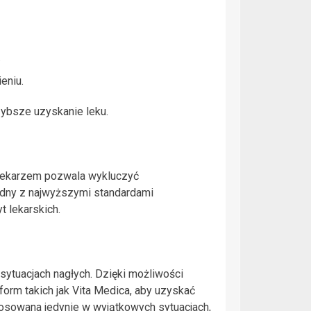
.
eniu.
zybsze uzyskanie leku.
z lekarzem pozwala wykluczyć
godny z najwyższymi standardami
t lekarskich.
sytuacjach nagłych. Dzięki możliwości
tform takich jak Vita Medica, aby uzyskać
tosowana jedynie w wyjątkowych sytuacjach,