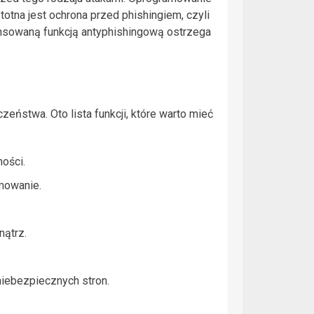
otna jest ochrona przed phishingiem, czyli
nsowaną funkcją antyphishingową ostrzega
ństwa. Oto lista funkcji, które warto mieć
ości.
mowanie.
nątrz.
niebezpiecznych stron.