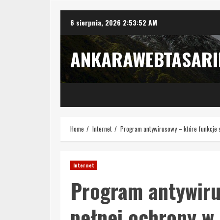
Skip
6 sierpnia, 2026
2:53:53 AM
to
content
ANKARAWEBTASAR
Home
Internet
Program antywirusowy – które funkcje 
Internet
Program antywiru
pełnej ochrony w