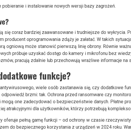
pobieranie i instalowanie nowych wersji bazy zagrożeń.
we?
ją się coraz bardziej zaawansowane i trudniejsze do wykrycia. P
im producent oprogramowania zdąży je załatać. W takich sytuac
ą ogniową może stanowić pierwszą linię obrony. Równie ważna 
netowych próbuje uzyskać dostęp do kamery i mikrofonu bez wiedz
ozmów, pracują zdalnie lub przechowują wrażliwe informacje na 
 dodatkowe funkcje?
tywirusowego, wiele osób zastanawia się, czy dodatkowe funkc
ne, odpowiedź brzmi: tak. Ochrona przed ransomware czy monito
i mogą one zadecydować o bezpieczeństwie danych. Płatne pro
dziej atrakcyjnymi dla użytkowników, którzy potrzebują komplekso
y oferuje pełną gamę funkcji – od ochrony w czasie rzeczywi
czem do bezpiecznego korzystania z urządzeń w 2024 roku. War