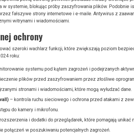
 w systemie, blokując próby zaszyfrowania plików. Podobnie ist
zez fałszywe strony internetowe i e-maile. Antywirus z zaawa
znymi witrynami i wiadomościami.
łnej ochrony
ać szeroki wachlarz funkcji, które zwiększają poziom bezpiecze
024 roku:
itorowanie systemu pod kątem zagrożeń i podejrzanych aktywn
eczenie plików przed zaszyfrowaniem przez złośliwe oprogra
rzanymi stronami i wiadomościami, które mogą wyłudzać dane.
all)
– kontrola ruchu sieciowego i ochrona przed atakami z zew
tępu do kamery i mikrofonu.
rozszerzenia i dodatki do przeglądarek, które pomagają unikać 
e połączeń w poszukiwaniu potencjalnych zagrożeń.