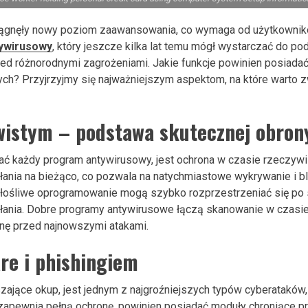
ągnęły nowy poziom zaawansowania, co wymaga od użytkownikó
ywirusowy
, który jeszcze kilka lat temu mógł wystarczać do p
rzed różnorodnymi zagrożeniami. Jakie funkcje powinien posiad
h? Przyjrzyjmy się najważniejszym aspektom, na które warto 
wistym – podstawa skutecznej obron
ć każdy program antywirusowy, jest ochrona w czasie rzeczywi
iałania na bieżąco, co pozwala na natychmiastowe wykrywanie i b
złośliwe oprogramowanie mogą szybko rozprzestrzeniać się po
łania. Dobre programy antywirusowe łączą skanowanie w czasi
nę przed najnowszymi atakami.
re i phishingiem
ące okup, jest jednym z najgroźniejszych typów cyberataków, k
 zapewnia pełną ochronę, powinien posiadać moduły chroniące p