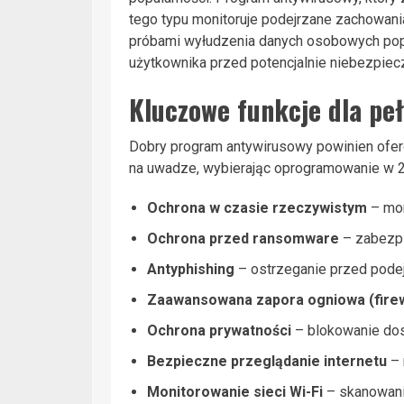
tego typu monitoruje podejrzane zachowania
próbami wyłudzenia danych osobowych popr
użytkownika przed potencjalnie niebezpiec
Kluczowe funkcje dla pe
Dobry program antywirusowy powinien oferow
na uwadze, wybierając oprogramowanie w 2
Ochrona w czasie rzeczywistym
– mon
Ochrona przed ransomware
– zabezpi
Antyphishing
– ostrzeganie przed podej
Zaawansowana zapora ogniowa (firew
Ochrona prywatności
– blokowanie dos
Bezpieczne przeglądanie internetu
– 
Monitorowanie sieci Wi-Fi
– skanowani