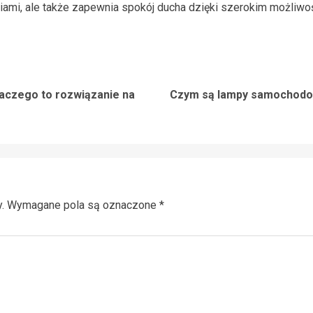
ami, ale także zapewnia spokój ducha dzięki szerokim możliwo
aczego to rozwiązanie na
Czym są lampy samochodow
Previous
Next
post:
post:
.
Wymagane pola są oznaczone
*