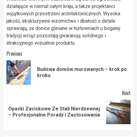
działające w niemal całym kraju, a także projektanci
wyjątkowych przestrzeni architektonicznych. Wysoka
jakość, ekskluzywne wzornictwo i dbałość o detale
sprawiają, że donice gliniane w hurtowniach o bogatej
tradycji wciąż pozostają gwarancją solidnego i
atrakcyjnego wizualnie produktu.
Post
Previous
navigation
Budowa domów murowanych – krok po
Pre
kroku
pos
Next
Opaski Zaciskowe Ze Stali Nierdzewnej
Next
– Profesjonalne Porady i Zastosowania
post: