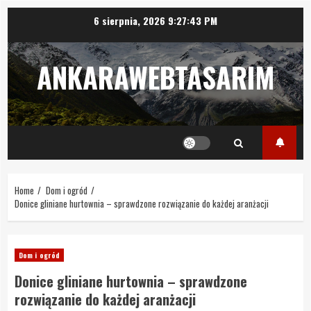
Skip
6 sierpnia, 2026
9:27:44 PM
to
content
ANKARAWEBTASARIM
Home
Dom i ogród
Donice gliniane hurtownia – sprawdzone rozwiązanie do każdej aranżacji
Dom i ogród
Donice gliniane hurtownia – sprawdzone
rozwiązanie do każdej aranżacji