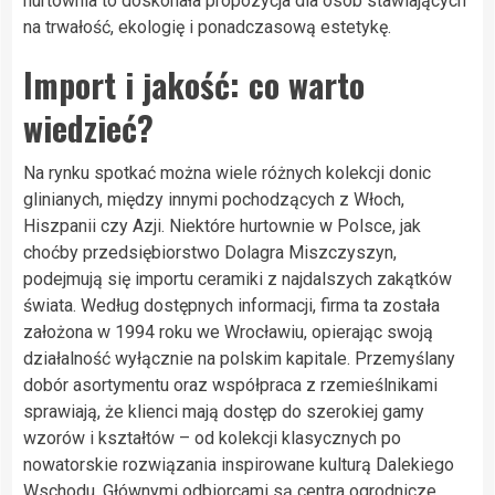
hurtownia to doskonała propozycja dla osób stawiających
na trwałość, ekologię i ponadczasową estetykę.
Import i jakość: co warto
wiedzieć?
Na rynku spotkać można wiele różnych kolekcji donic
glinianych, między innymi pochodzących z Włoch,
Hiszpanii czy Azji. Niektóre hurtownie w Polsce, jak
choćby przedsiębiorstwo Dolagra Miszczyszyn,
podejmują się importu ceramiki z najdalszych zakątków
świata. Według dostępnych informacji, firma ta została
założona w 1994 roku we Wrocławiu, opierając swoją
działalność wyłącznie na polskim kapitale. Przemyślany
dobór asortymentu oraz współpraca z rzemieślnikami
sprawiają, że klienci mają dostęp do szerokiej gamy
wzorów i kształtów – od kolekcji klasycznych po
nowatorskie rozwiązania inspirowane kulturą Dalekiego
Wschodu. Głównymi odbiorcami są centra ogrodnicze