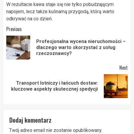
W rezultacie kawa staje się nie tylko pobudzającym
napojem, lecz także kulinarną przygodą, którą warto
odkrywać na co dzień.
Post
Previous
navigation
Profesjonalna wycena nieruchomości –
Pre
dlaczego warto skorzystać z usług
pos
rzeczoznawcy?
Next
Transport lotniczy i łańcuch dostaw:
Next
kluczowe aspekty skutecznej spedycji
post:
Dodaj komentarz
Twój adres email nie zostanie opublikowany.