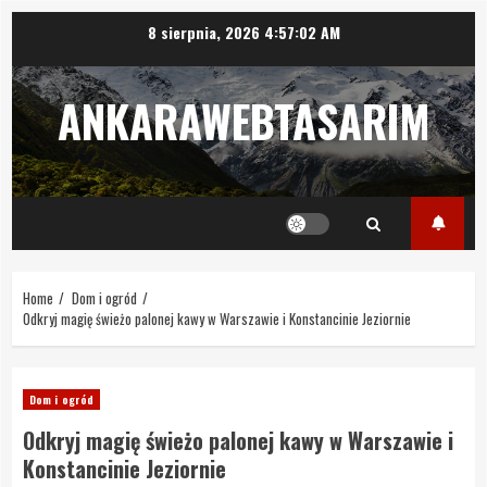
Skip
8 sierpnia, 2026
4:57:02 AM
to
content
ANKARAWEBTASARIM
Home
Dom i ogród
Odkryj magię świeżo palonej kawy w Warszawie i Konstancinie Jeziornie
Dom i ogród
Odkryj magię świeżo palonej kawy w Warszawie i
Konstancinie Jeziornie