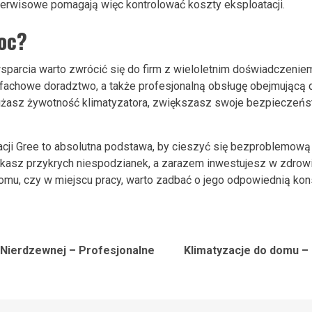
erwisowe pomagają więc kontrolować koszty eksploatacji.
moc?
parcia warto zwrócić się do firm z wieloletnim doświadczeniem 
 fachowe doradztwo, a także profesjonalną obsługę obejmującą 
użasz żywotność klimatyzatora, zwiększasz swoje bezpieczeńs
zacji Gree to absolutna podstawa, by cieszyć się bezproblemow
kasz przykrych niespodzianek, a zarazem inwestujesz w zdrowi
omu, czy w miejscu pracy, warto zadbać o jego odpowiednią kons
 Nierdzewnej – Profesjonalne
Klimatyzacje do domu –
Previous
Next
post:
post: