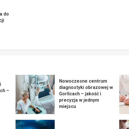
a do
ji
Nowoczesne centrum
i
diagnostyki obrazowej w
ch –
Gorlicach – jakość i
precyzja w jednym
miejscu