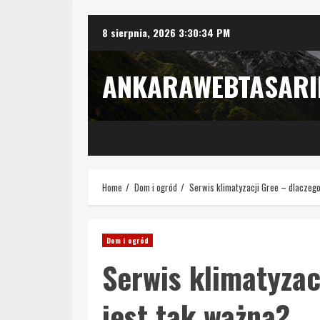
Skip
8 sierpnia, 2026
3:30:35 PM
to
content
ANKARAWEBTASAR
Home
Dom i ogród
Serwis klimatyzacji Gree – dlaczeg
Dom i ogród
Serwis klimatyzac
jest tak ważna?