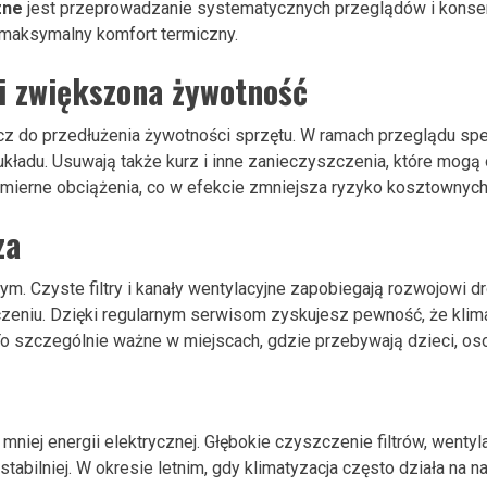
zne
jest przeprowadzanie systematycznych przeglądów i konser
 maksymalny komfort termiczny.
i zwiększona żywotność
cz do przedłużenia żywotności sprzętu. W ramach przeglądu specj
kładu. Usuwają także kurz i inne zanieczyszczenia, które mogą
mierne obciążenia, co w efekcie zmniejsza ryzyko kosztownych
za
 Czyste filtry i kanały wentylacyjne zapobiegają rozwojowi dro
niu. Dzięki regularnym serwisom zyskujesz pewność, że klimat
o szczególnie ważne w miejscach, gdzie przebywają dzieci, osob
mniej energii elektrycznej. Głębokie czyszczenie filtrów, wenty
stabilniej. W okresie letnim, gdy klimatyzacja często działa na 